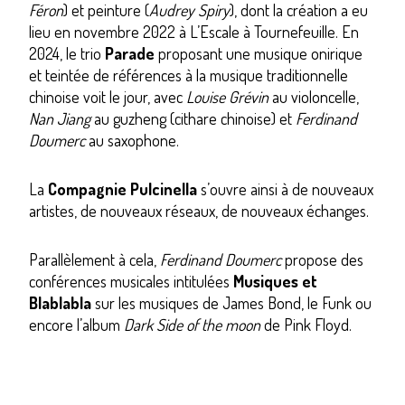
Féron
) et peinture (
Audrey Spiry
), dont la création a eu
lieu en novembre 2022 à L’Escale à Tournefeuille. En
2024, le trio
Parade
proposant une musique onirique
et teintée de références à la musique traditionnelle
chinoise voit le jour, avec
Louise Grévin
au violoncelle,
Nan Jiang
au guzheng (cithare chinoise) et
Ferdinand
Doumerc
au saxophone.
La
Compagnie Pulcinella
s’ouvre ainsi à de nouveaux
artistes, de nouveaux réseaux, de nouveaux échanges.
Parallèlement à cela,
Ferdinand Doumerc
propose des
conférences musicales intitulées
Musiques et
Blablabla
sur les musiques de James Bond, le Funk ou
encore l’album
Dark Side of the moon
de Pink Floyd.