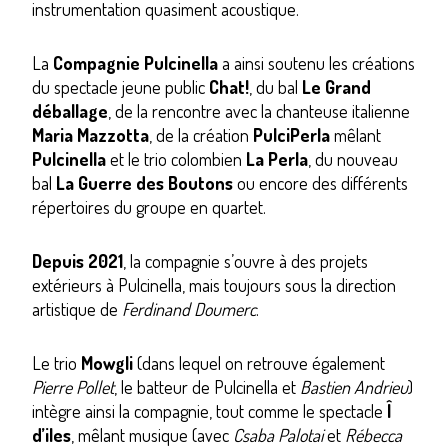
instrumentation quasiment acoustique.
La
Compagnie Pulcinella
a ainsi soutenu les créations
du spectacle jeune public
Chat!
, du bal
Le Grand
déballage
, de la rencontre avec la chanteuse italienne
Maria Mazzotta
, de la création
PulciPerla
mêlant
Pulcinella
et le trio colombien
La Perla
, du nouveau
bal
La Guerre des Boutons
ou encore des différents
répertoires du groupe en quartet.
Depuis 2021
, la compagnie s’ouvre à des projets
extérieurs à Pulcinella, mais toujours sous la direction
artistique de
Ferdinand Doumerc
.
Le trio
Mowgli
(dans lequel on retrouve également
Pierre Pollet
, le batteur de Pulcinella et
Bastien Andrieu
)
intègre ainsi la compagnie, tout comme le spectacle
Î
d’iles
, mêlant musique (avec
Csaba Palotai
et
Rébecca